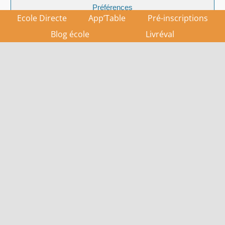
Préférences
Ecole Directe
App’Table
Pré-inscriptions
Politique de cookies
Politique de confidentialité
Blog école
Livréval